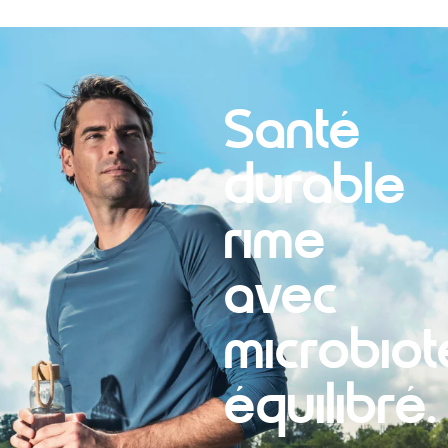
Santé
durable
rime
avec
microbiot
équilibré.