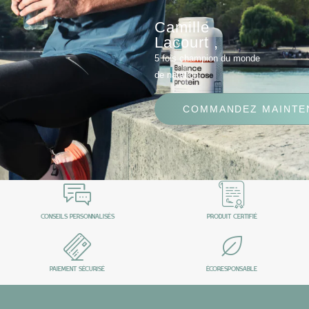
Camille
Lacourt ,
5 fois champion du monde
de natation.
COMMANDEZ MAINTE
CONSEILS PERSONNALISÉS
PRODUIT CERTIFIÉ
PAIEMENT SÉCURISÉ
ÉCORESPONSABLE