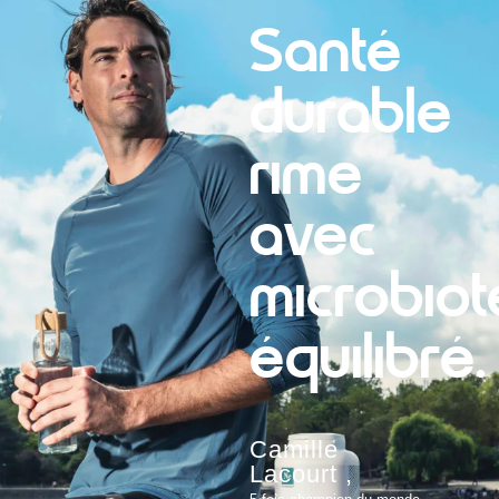
Santé
durable
rime
avec
microbiot
équilibré.
Camille
Lacourt ,