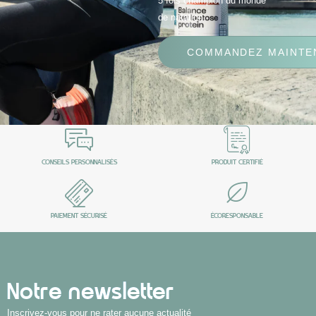
5 fois champion du monde
de natation.
COMMANDEZ MAINTE
CONSEILS PERSONNALISÉS
PRODUIT CERTIFIÉ
PAIEMENT SÉCURISÉ
ÉCORESPONSABLE
Notre newsletter
Inscrivez-vous pour ne rater aucune actualité