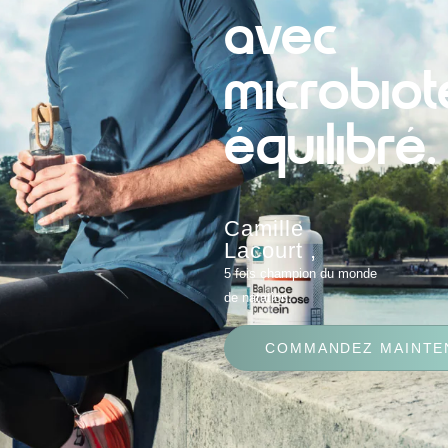
avec
microbiot
équilibré.
Camille
Lacourt ,
5 fois champion du monde
de natation.
COMMANDEZ MAINTE