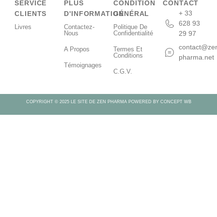
SERVICE
PLUS
CONDITION
CONTACT
+ 33
CLIENTS
D'INFORMATION
GÉNÉRAL
628 93
Livres
Contactez-
Politique De
Nous
Confidentialité
29 97
contact@ze
A Propos
Termes Et
Conditions
pharma.net
Témoignages
C.G.V.
COPYRIGHT © 2025 LE SITE DE ZEN PHARMA POWERED BY CONCEPT WB