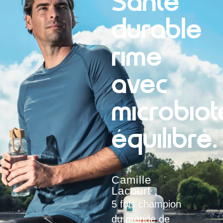
Santé
durable
rime
avec
microbiot
équilibré.
Camille
Lacourt ,
5 fois champion
du monde de