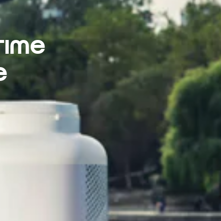
rime
e