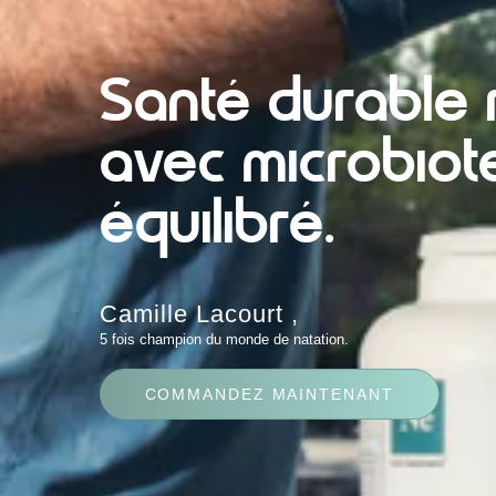
Santé durable 
avec microbiot
équilibré.
Camille Lacourt ,
5 fois champion du monde de natation.
COMMANDEZ MAINTENANT